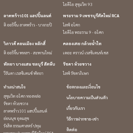
ไอดีโอ สุขุมวิท 93
ลาดพร้าว101 แฮปปี้แลนด์
พระราม 9 เพชรบุรีตัดใหม่ RCA
ดิ ออริจิ้น ลาดพร้าว - บางกะปิ
ไลฟ์ อโศก
ไอดีโอ พระราม 9 - อโศก
วิภาวดี ดอนเมือง หลักสี่
คลองเตย กล้วยน้ำไท
ดิ ออริจิ้น พหลฯ - สะพานใหม่
เดอะ คราวน์ เรสซิเดนท์เซส
พัทยา บางแสน ชลบุรี สัตหีบ
รัชดา ห้วยขวาง
วีรันดา เรสซิเดนซ์ พัทยา
ไลฟ์ รัชดาภิเษก
ทำเลน่าสนใจ
ข้อตกลงและเงื่อนไข
สุขุมวิท อโศก ทองหล่อ
นโยบายความเป็นส่วนตัว
รัชดา ห้วยขวาง
เกี่ยวกับเรา
ลาดพร้าว101 แฮปปี้แลนด์
อ่อนนุช อุดมสุข
วิธีการฝากขาย-เช่า
รังสิต ธรรมศาสตร์ ปทุม
ติดต่อ