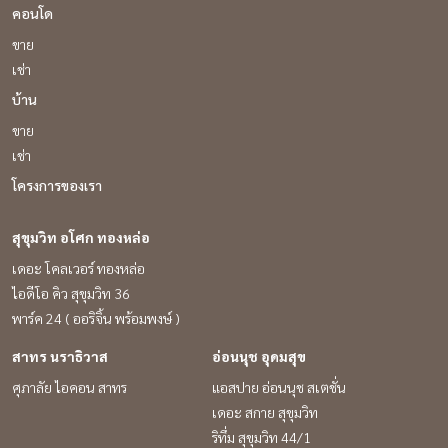
คอนโด
ขาย
เช่า
บ้าน
ขาย
เช่า
โครงการของเรา
สุขุมวิท อโศก ทองหล่อ
เดอะ โคลเวอร์ ทองหล่อ
ไอดีโอ คิว สุขุมวิท 36
พาร์ค 24 ( ออริจิ้น พร้อมพงษ์ )
สาทร นราธิวาส
อ่อนนุช อุดมสุข
ศุภาลัย ไอคอน สาทร
แอสปาย อ่อนนุช สเตชั่น
เดอะ สกาย สุขุมวิท
ริทึ่ม สุขุมวิท 44/1