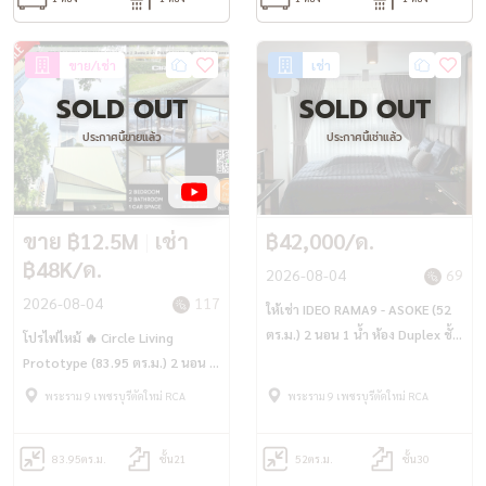
ขาย/เช่า
เช่า
SOLD OUT
SOLD OUT
ประกาศนี้ขายแล้ว
ประกาศนี้เช่าแล้ว
ขาย ฿12.5M
|
เช่า
฿42,000/ด.
฿48K/ด.
2026-08-04
69
2026-08-04
117
ให้เช่า IDEO RAMA9 - ASOKE (52
ตร.ม.) 2 นอน 1 น้ำ ห้อง Duplex ชั้น
โปรไฟไหม้ 🔥 Circle Living
30
Prototype (83.95 ตร.ม.) 2 นอน 2
น้ำ Panoramic View ใกล้ MRT
พระราม 9 เพชรบุรีตัดใหม่ RCA
พระราม 9 เพชรบุรีตัดใหม่ RCA
เพชรบุรี เพียง 800 ม.
83.95
ตร.ม.
ชั้น21
52
ตร.ม.
ชั้น30