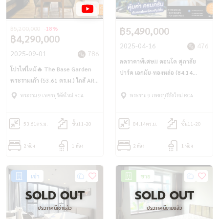
฿5,200,000
-18%
฿5,490,000
฿4,290,000
2025-04-16
476
2025-09-01
786
ลดราคาพิเศษ!! คอนโด ศุภาลัย
โปรไฟไหม้🔥 The Base Garden
ปาร์ค เอกมัย-ทองหล่อ (84.14
พระรามเก้า (53.61 ตร.ม.) ใกล้ ARL
ตร.ม.) 2นอน 1น้ำ Fix ที่จอดรถ ใกล้
ราม และMRT สีส้ม ราม12
BTS เอกมัย
พระราม 9 เพชรบุรีตัดใหม่ RCA
พระราม 9 เพชรบุรีตัดใหม่ RCA
53.61
ตร.ม.
ชั้น11-20
84.14
ตร.ม.
ชั้น11-20
2 ห้อง
1 ห้อง
2 ห้อง
1 ห้อง
เช่า
ขาย
SOLD OUT
SOLD OUT
ประกาศนี้เช่าแล้ว
ประกาศนี้ขายแล้ว