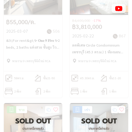
฿55,000/ด.
฿4,600,000
-17%
฿3,810,000
2025-03-07
506
2025-02-22
867
&lt;For rent&gt;✨ 𝐎𝐧𝐞 𝟗 𝐅𝐢𝐯𝐞 ✨2
ลดพิเศษ Circle Condominium
beds, 2 baths แต่งสวย ชั้นสูง วิว
เพชรบุรี (45.3 ตร.ม.) 1 ห้องนอน
ไม่บล็อค
ใหญ่ ใกล้ MRT เพชรบุรี เพียง 800
พระราม 9 เพชรบุรีตัดใหม่ RCA
พระราม 9 เพชรบุรีตัดใหม่ RCA
ม.
58
ตร.ม.
ชั้น21-50
45.30
ตร.ม.
ชั้น11-20
2 ห้อง
2 ห้อง
1 ห้อง
1 ห้อง
ขาย
เช่า
SOLD OUT
SOLD OUT
ประกาศนี้ขายแล้ว
ประกาศนี้เช่าแล้ว