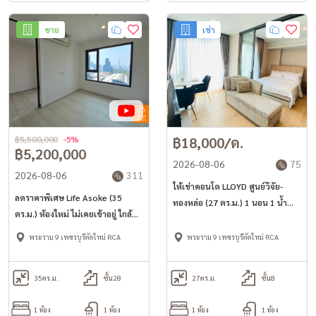
ขาย
เช่า
฿5,500,000
-5%
฿18,000/ด.
฿5,200,000
2026-08-06
75
2026-08-06
311
ให้เช่าคอนโด LLOYD ศูนย์วิจัย-
ลดราคาพิเศษ Life Asoke (35
ทองหล่อ (27 ตร.ม.) 1 นอน 1 น้ำ
ตร.ม.) ห้องใหม่ ไม่เคยเข้าอยู่ ใกล้
เฟอร์ครบ พร้อมอยู่
MRT เพชรบุรี
พระราม 9 เพชรบุรีตัดใหม่ RCA
พระราม 9 เพชรบุรีตัดใหม่ RCA
35
ตร.ม.
ชั้น28
27
ตร.ม.
ชั้น8
1 ห้อง
1 ห้อง
1 ห้อง
1 ห้อง