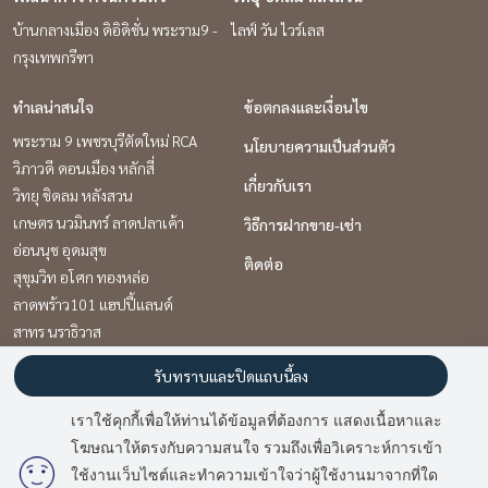
บ้านกลางเมือง ดิอิดิชั่น พระราม9 -
ไลฟ์ วัน ไวร์เลส
กรุงเทพกรีฑา
ทำเลน่าสนใจ
ข้อตกลงและเงื่อนไข
พระราม 9 เพชรบุรีตัดใหม่ RCA
นโยบายความเป็นส่วนตัว
วิภาวดี ดอนเมือง หลักสี่
เกี่ยวกับเรา
วิทยุ ชิดลม หลังสวน
เกษตร นวมินทร์ ลาดปลาเค้า
วิธีการฝากขาย-เช่า
อ่อนนุช อุดมสุข
ติดต่อ
สุขุมวิท อโศก ทองหล่อ
ลาดพร้าว101 แฮปปี้แลนด์
สาทร นราธิวาส
คลองเตย กล้วยน้ำไท
รับทราบและปิดแถบนี้ลง
พัฒนาการ ศรีนครินทร์
เราใช้คุกกี้เพื่อให้ท่านได้ข้อมูลที่ต้องการ แสดงเนื้อหาและ
โฆษณาให้ตรงกับความสนใจ รวมถึงเพื่อวิเคราะห์การเข้า
Power by
Livinginsider.com
ใช้งานเว็บไซต์และทำความเข้าใจว่าผู้ใช้งานมาจากที่ใด