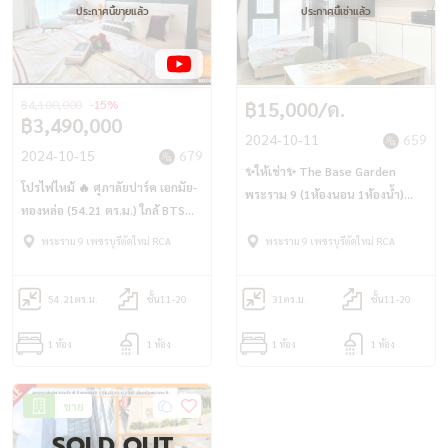
ประกาศนี้ขายแล้ว
ประกาศนี้เช่าแล้ว
฿4,100,000
-15%
฿15,000/ด.
฿3,490,000
2024-10-11
659
2024-10-15
679
✨ให้เช่า✨ The Base Garden
โปรไฟไหม้ 🔥 ศุภาลัยปาร์ค เอกมัย-
พระราม 9 (1ห้องนอน 1ห้องน้ำ)
ทองหล่อ (54.21 ตร.ม.) ใกล้ BTS
เพียง 700ม.ถึง Airport link
เอกมัย และ Airport Link สถานี
พระราม 9 เพชรบุรีตัดใหม่ RCA
พระราม 9 เพชรบุรีตัดใหม่ RCA
รามคำแหง
54.21
ตร.ม.
ชั้น11-20
31
ตร.ม.
ชั้น11-20
1 ห้อง
1 ห้อง
1 ห้อง
1 ห้อง
ขาย
SOLD OUT