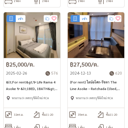
2 ห้อง
2 ห้อง
2 ห้อง
2 ห้อง
เช่า
เช่า
฿25,000/ด.
฿27,500/ด.
2025-02-26
576
2024-12-13
620
&lt;For rent&gt;✨ Life Rama 4
(For rent) ไลน์อโศก-รัชดา The
Asoke ✨ &lt;1BED, 1BATH&gt;
Line Asoke – Ratchada (1bed,
ห้องใหม่ ไม่เคยเปล่าเช่า เพียง
1bath) ห้องกว้าง แต่งสวยมาก
พระราม 9 เพชรบุรีตัดใหม่ RCA
พระราม 9 เพชรบุรีตัดใหม่ RCA
22,000บาท/ด.
พร้อมอยู่
32
ตร.ม.
ชั้น11-20
35
ตร.ม.
ชั้น11-20
1 ห้อง
1 ห้อง
1 ห้อง
1 ห้อง