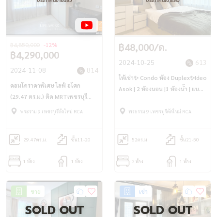
฿4,850,000
-12%
฿48,000/ด.
฿4,290,000
2024-10-25
613
2024-11-08
814
ให้เช่า✨ Condo ห้อง Duplex✨Ideo
คอนโดราคาพิเศษ ไลฟ์ อโศก
Asok | 2 ห้องนอน |1 ห้องน้ำ | แบบ
(29.47 ตร.ม.) ติด MRTเพชรบุรี
2ชั้น แพดานสูง I 52 ตรม.✨แต่งหรู
APRL มักกะสัน
เฟอร์ครบพร้อมอยู่ เพียง 4นาที. ถึง
พระราม 9 เพชรบุรีตัดใหม่ RCA
พระราม 9 เพชรบุรีตัดใหม่ RCA
MRT พระราม9
29.47
ตร.ม.
ชั้น11-20
52
ตร.ม.
ชั้น21-50
1 ห้อง
1 ห้อง
2 ห้อง
1 ห้อง
ขาย
เช่า
SOLD OUT
SOLD OUT