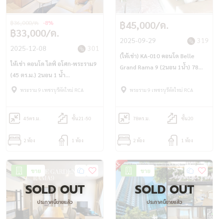
฿36,000/ด.
-8%
฿45,000/ด.
฿33,000/ด.
2025-09-29
319
2025-12-08
301
(ให้เช่า) KA-010 คอนโด Belle
ให้เช่า คอนโด ไลฟ์ อโศก-พระราม9
Grand Rama 9 (2นอน 1น้ำ) 78
(45 ตร.ม.) 2นอน 1 น้ำ
ตรม. ใกล้ Central พระราม9 เพียง
MRTพระราม9
45,000/เดือน
พระราม 9 เพชรบุรีตัดใหม่ RCA
พระราม 9 เพชรบุรีตัดใหม่ RCA
45
ตร.ม.
ชั้น21-50
78
ตร.ม.
ชั้น20
2 ห้อง
1 ห้อง
2 ห้อง
1 ห้อง
ขาย
ขาย
SOLD OUT
SOLD OUT
ประกาศนี้ขายแล้ว
ประกาศนี้ขายแล้ว