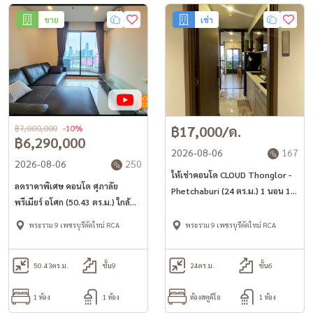
ขาย
เช่า
฿7,000,000
-10%
฿17,000/ด.
฿6,290,000
2026-08-06
167
2026-08-06
250
ให้เช่าคอนโด CLOUD Thonglor -
ลดราคาพิเศษ คอนโด ศุภาลัย
Phetchaburi (24 ตร.ม.) 1 นอน 1
พรีเมียร์ อโศก (50.43 ตร.ม.) ใกล้
น้ำ พร้อมอยู่
MRT เพชรบุรี แยกอโศก
พระราม 9 เพชรบุรีตัดใหม่ RCA
พระราม 9 เพชรบุรีตัดใหม่ RCA
50.43
ตร.ม.
ชั้น9
24
ตร.ม.
ชั้น6
1 ห้อง
1 ห้อง
ห้องสตูดิโอ
1 ห้อง