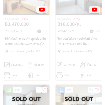
฿3,980,000
-13%
฿20,000/ด.
-10%
฿3,470,000
฿18,000/ด.
2024-12-03
731
2024-11-21
562
โปรไฟไหม้ 🔥 คอนโด ศุภาลัยปาร์ค
รีบด่วน!! ให้เช่า คอนโดไลฟ์ อโศก
เอกมัย-ทองหล่อ (54.25 ตร.ม.) ใกล้
(29.47 ตร.ม.) 1 นอน ติด
BTS เอกมัย และ Airport Link
MRTเพชรบุรี APRL มักกะสัน
พระราม 9 เพชรบุรีตัดใหม่ RCA
พระราม 9 เพชรบุรีตัดใหม่ RCA
สถานีรามคำแหง
54.25
ตร.ม.
ชั้น21-50
29.47
ตร.ม.
ชั้น11-20
1 ห้อง
1 ห้อง
1 ห้อง
1 ห้อง
ขาย
เช่า
SOLD OUT
SOLD OUT
ประกาศนี้ขายแล้ว
ประกาศนี้เช่าแล้ว