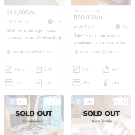
฿16,000/ด.
฿55,000/ด.
-9%
฿50,000/ด.
2026-02-13
188
2026-01-27
263
ให้เช่า Life Asoke Hype-Rama9
(ให้เช่า) KA-016 คอนโด Belle
(25 ตร.ม.) 1 นอน 1 น้ำ พร้อมเข้าอยู่
Grand Rama 9 (101 ตร.ม. 3 ห้อง
นอน 2 ห้องน้ำ) เพียง 50,000 บาท/
พระราม 9 เพชรบุรีตัดใหม่ RCA
พระราม 9 เพชรบุรีตัดใหม่ RCA
เดือน ใกล้ Central พระราม9
25
ตร.ม.
ชั้น25
101
ตร.ม.
ชั้น20
1 ห้อง
1 ห้อง
3 ห้อง
2 ห้อง
เช่า
เช่า
SOLD OUT
SOLD OUT
ประกาศนี้เช่าแล้ว
ประกาศนี้เช่าแล้ว