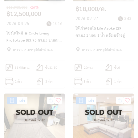
฿16,900,000
-26%
฿18,000/ด.
฿12,500,000
2026-02-27
343
2026-04-25
1016
ให้เช่าคอนโด Life Asoke (29
โปรไฟไหม้ 🔥 Circle Living
ตร.ม.) 1 นอน 1 น้ำ พร้อมเข้าอยู่
Prototype (83.95 ตร.ม.) 2 นอน 2
น้ำ Panoramic View ใกล้ MRT
พระราม 9 เพชรบุรีตัดใหม่ RCA
พระราม 9 เพชรบุรีตัดใหม่ RCA
เพชรบุรี เพียง 800 ม.
83.95
ตร.ม.
ชั้น21-50
29
ตร.ม.
ชั้น6
2 ห้อง
2 ห้อง
1 ห้อง
1 ห้อง
เช่า
เช่า
SOLD OUT
SOLD OUT
ประกาศนี้เช่าแล้ว
ประกาศนี้เช่าแล้ว