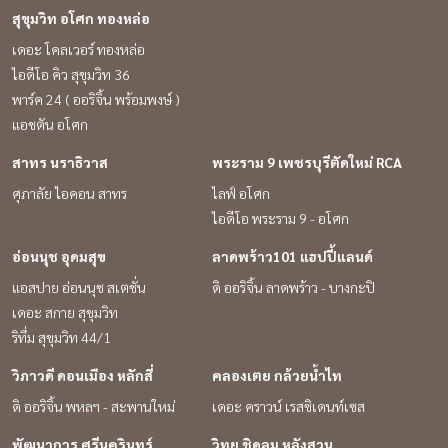
สุขุมวิท อโศก ทองหล่อ
เดอะ โคลเวอร์ ทองหล่อ
ไอดีโอ คิว สุขุมวิท 36
พาร์ค 24 ( ออริจิ้น พร้อมพงษ์ )
แอชตัน อโศก
สาทร นราธิวาส
พระราม 9 เพชรบุรีตัดใหม่ RCA
ศุภาลัย ไอคอน สาทร
ไลฟ์ อโศก
ไอดีโอ พระราม 9 - อโศก
อ่อนนุช อุดมสุข
ลาดพร้าว101 แฮปปี้แลนด์
แอสปาย อ่อนนุช สเตชั่น
ดิ ออริจิ้น ลาดพร้าว - บางกะปิ
เดอะ สกาย สุขุมวิท
ริทึ่ม สุขุมวิท 44/1
วิภาวดี ดอนเมือง หลักสี่
คลองเตย กล้วยน้ำไท
ดิ ออริจิ้น พหลฯ - สะพานใหม่
เดอะ คราวน์ เรสซิเดนท์เซส
พัฒนาการ ศรีนครินทร์
วิทยุ ชิดลม หลังสวน