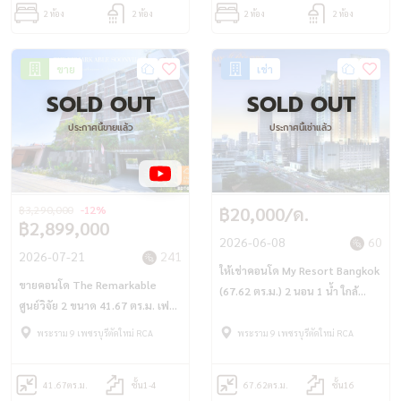
2 ห้อง
2 ห้อง
2 ห้อง
2 ห้อง
ขาย
เช่า
SOLD OUT
SOLD OUT
ประกาศนี้ขายแล้ว
ประกาศนี้เช่าแล้ว
฿3,290,000
-12%
฿20,000/ด.
฿2,899,000
2026-06-08
60
2026-07-21
241
ให้เช่าคอนโด My Resort Bangkok
ขายคอนโด The Remarkable
(67.62 ตร.ม.) 2 นอน 1 น้ำ ใกล้
ศูนย์วิจัย 2 ขนาด 41.67 ตร.ม. เฟอร์
MRT เพชรบุรี
ครบ พร้อมเข้าอยู่
พระราม 9 เพชรบุรีตัดใหม่ RCA
พระราม 9 เพชรบุรีตัดใหม่ RCA
41.67
ตร.ม.
ชั้น1-4
67.62
ตร.ม.
ชั้น16