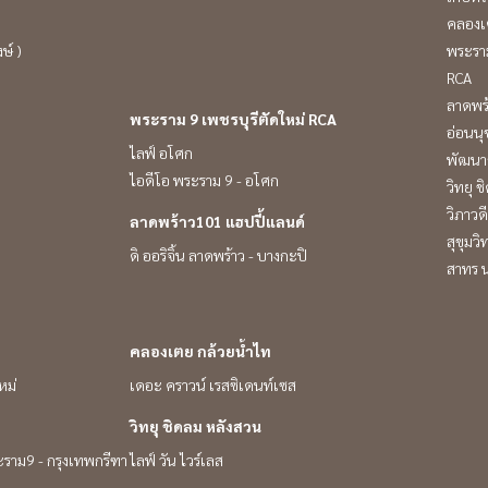
คลองเ
ษ์ )
พระราม
RCA
ลาดพร
พระราม 9 เพชรบุรีตัดใหม่ RCA
อ่อนนุ
ไลฟ์ อโศก
พัฒนาก
ไอดีโอ พระราม 9 - อโศก
วิทยุ 
วิภาวดี
ลาดพร้าว101 แฮปปี้แลนด์
สุขุมว
ดิ ออริจิ้น ลาดพร้าว - บางกะปิ
สาทร น
คลองเตย กล้วยน้ำไท
หม่
เดอะ คราวน์ เรสซิเดนท์เซส
วิทยุ ชิดลม หลังสวน
ระราม9 - กรุงเทพกรีฑา
ไลฟ์ วัน ไวร์เลส