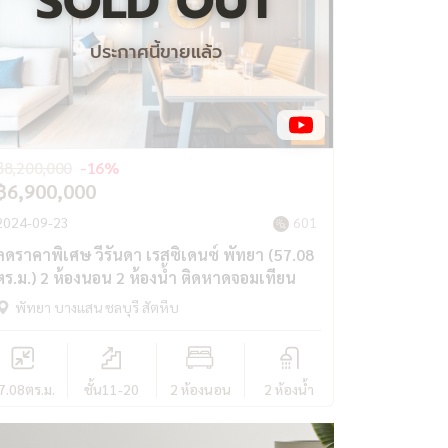
SOLD OUT
ประกาศนี้ขายแล้ว
฿8,200,000
-16%
฿6,900,000
2024-09-23
601
ลดราคาพิเศษ วีรันดา เรสซิเดนซ์ พัทยา (57.08
ตร.ม.) 2 ห้องนอน 2 ห้องน้ำ ติดหาดจอมเทียน
พัทยา บางแสน ชลบุรี สัตหีบ
7.08
ตร.ม.
ชั้น11-20
2 ห้องนอน
2 ห้องน้ำ