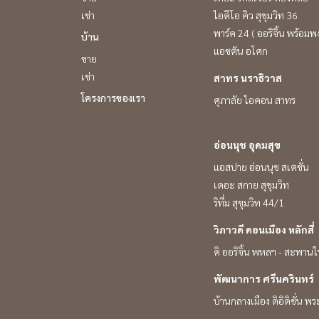
เช่า
ไอดีโอ คิว สุขุมวิท 36
พาร์ค 24 ( ออริจิ้น พร้อมพง
บ้าน
แอชตัน อโศก
ขาย
เช่า
สาทร นราธิวาส
โครงการของเรา
ศุภาลัย ไอคอน สาทร
อ่อนนุช อุดมสุข
แอสปาย อ่อนนุช สเตชั่น
เดอะ สกาย สุขุมวิท
ริทึ่ม สุขุมวิท 44/1
วิภาวดี ดอนเมือง หลักสี่
ดิ ออริจิ้น พหลฯ - สะพานใ
พัฒนาการ ศรีนครินทร์
บ้านกลางเมือง ดิอิดิชั่น พ