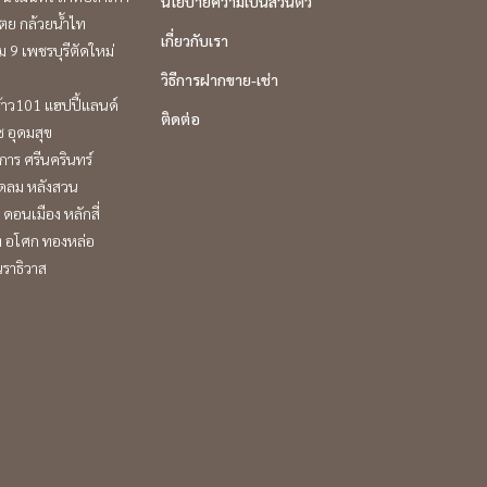
นโยบายความเป็นส่วนตัว
ตย กล้วยน้ำไท
เกี่ยวกับเรา
 9 เพชรบุรีตัดใหม่
วิธีการฝากขาย-เช่า
้าว101 แฮปปี้แลนด์
ติดต่อ
ช อุดมสุข
าร ศรีนครินทร์
ชิดลม หลังสวน
 ดอนเมือง หลักสี่
ิท อโศก ทองหล่อ
ราธิวาส