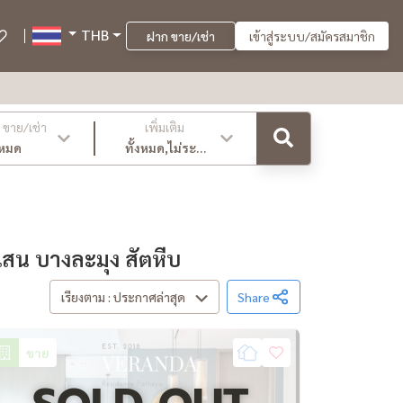
THB
ฝาก ขาย/เช่า
เข้าสู่ระบบ/สมัครสมาชิก
ขาย/เช่า
เพิ่มเติม
งหมด
ทั้งหมด,ไม่ระบุ
,ล่าสุด
สน บางละมุง สัตหีบ
เรียงตาม : ประกาศล่าสุด
Share
ขาย