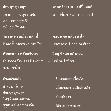
อ่อนนุช อุดมสุข
ลาดพร้าว101 แฮปปี้แลนด์
แอสปาย อ่อนนุช สเตชั่น
ดิ ออริจิ้น ลาดพร้าว - บางกะปิ
เดอะ สกาย สุขุมวิท
ริทึ่ม สุขุมวิท 44/1
วิภาวดี ดอนเมือง หลักสี่
คลองเตย กล้วยน้ำไท
ดิ ออริจิ้น พหลฯ - สะพานใหม่
เดอะ คราวน์ เรสซิเดนท์เซส
พัฒนาการ ศรีนครินทร์
วิทยุ ชิดลม หลังสวน
บ้านกลางเมือง ดิอิดิชั่น พระราม9 -
ไลฟ์ วัน ไวร์เลส
กรุงเทพกรีฑา
ทำเลน่าสนใจ
ข้อตกลงและเงื่อนไข
สาทร นราธิวาส
นโยบายความเป็นส่วนตัว
อ่อนนุช อุดมสุข
เกี่ยวกับเรา
วิทยุ ชิดลม หลังสวน
สุขุมวิท อโศก ทองหล่อ
วิธีการฝากขาย-เช่า