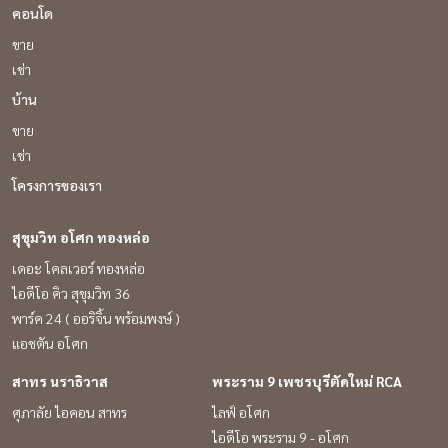
คอนโด
ขาย
เช่า
บ้าน
ขาย
เช่า
โครงการของเรา
สุขุมวิท อโศก ทองหล่อ
เดอะ โคลเวอร์ ทองหล่อ
ไอดีโอ คิว สุขุมวิท 36
พาร์ค 24 ( ออริจิ้น พร้อมพงษ์ )
แอชตัน อโศก
สาทร นราธิวาส
พระราม 9 เพชรบุรีตัดใหม่ RCA
ศุภาลัย ไอคอน สาทร
ไลฟ์ อโศก
ไอดีโอ พระราม 9 - อโศก