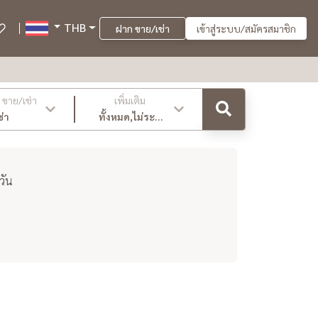
THB
ฝาก ขาย/เช่า
เข้าสู่ระบบ/สมัครสมาชิก
ขาย/เช่า
เพิ่มเติม
ช่า
ทั้งหมด,ไม่ระบุ
,ล่าสุด
วัน