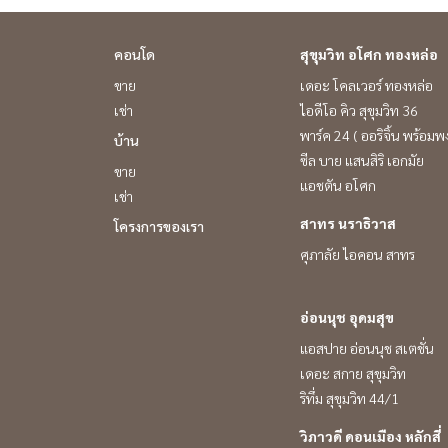
คอนโด
สุขุมวิท อโศก ทองหล่อ
ขาย
เดอะ โคลเวอร์ ทองหล่อ
เช่า
ไอดีโอ คิว สุขุมวิท 36
พาร์ค 24 ( ออริจิ้น พร้อมพง
บ้าน
ซีล บาย แสนสิริ เอกมัย
ขาย
แอชตัน อโศก
เช่า
สาทร นราธิวาส
โครงการของเรา
ศุภาลัย ไอคอน สาทร
อ่อนนุช อุดมสุข
แอสปาย อ่อนนุช สเตชั่น
เดอะ สกาย สุขุมวิท
ริทึ่ม สุขุมวิท 44/1
วิภาวดี ดอนเมือง หลักสี่