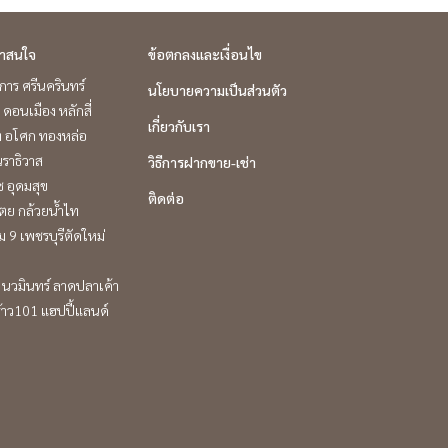
่าสนใจ
ข้อตกลงและเงื่อนไข
าร ศรีนครินทร์
นโยบายความเป็นส่วนตัว
 ดอนเมือง หลักสี่
เกี่ยวกับเรา
ิท อโศก ทองหล่อ
ราธิวาส
วิธีการฝากขาย-เช่า
ช อุดมสุข
ติดต่อ
ตย กล้วยน้ำไท
 9 เพชรบุรีตัดใหม่
นวมินทร์ ลาดปลาเค้า
้าว101 แฮปปี้แลนด์