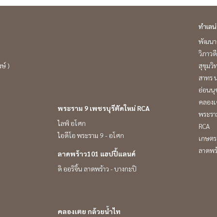
ทำเลน
พัฒนาก
วิภาวดี
ษ์ )
สุขุมว
สาทร น
อ่อนนุ
คลองเ
พระราม 9 เพชรบุรีตัดใหม่ RCA
พระราม
ไลฟ์ อโศก
RCA
ไอดีโอ พระราม 9 - อโศก
เกษตร 
ลาดพร
ลาดพร้าว101 แฮปปี้แลนด์
ดิ ออริจิ้น ลาดพร้าว - บางกะปิ
คลองเตย กล้วยน้ำไท