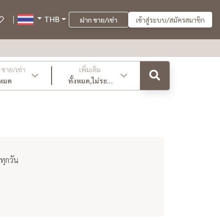
THB
ฝาก ขาย/เช่า
เข้าสู่ระบบ/สมัครสมาชิก
ขาย/เช่า
เพิ่มเติม
งหมด
ทั้งหมด,ไม่ระบุ
,ล่าสุด
ทุกวัน