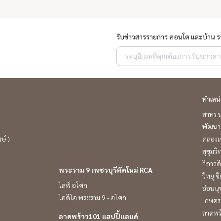
รับข่าวสารรายการ คอนโด และบ้าน 
ทำเลน
สาทร น
พัฒนาก
ษ์ )
คลองเ
สุขุมว
วิภาวดี
พระราม 9 เพชรบุรีตัดใหม่ RCA
วิทยุ 
ไลฟ์ อโศก
อ่อนนุ
ไอดีโอ พระราม 9 - อโศก
เกษตร 
ลาดพร
ลาดพร้าว101 แฮปปี้แลนด์