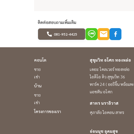
ติดต่อสอบถามเพิ่มเติม
081-952-4425
คอนโด
สุขุมวิท อโศก ทองหล่อ
ขาย
เดอะ โคลเวอร์ ทองหล่อ
เช่า
ไอดีโอ คิว สุขุมวิท 36
พาร์ค 24 ( ออริจิ้น พร้อมพง
บ้าน
แอชตัน อโศก
ขาย
เช่า
สาทร นราธิวาส
โครงการของเรา
ศุภาลัย ไอคอน สาทร
อ่อนนุช อุดมสุข