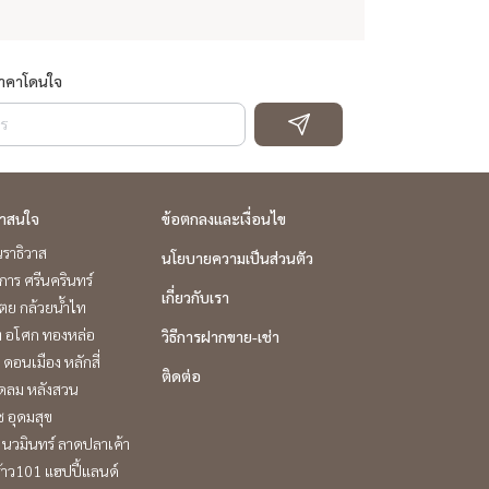
ราคาโดนใจ
่าสนใจ
ข้อตกลงและเงื่อนไข
ราธิวาส
นโยบายความเป็นส่วนตัว
าร ศรีนครินทร์
เกี่ยวกับเรา
ตย กล้วยน้ำไท
ิท อโศก ทองหล่อ
วิธีการฝากขาย-เช่า
 ดอนเมือง หลักสี่
ติดต่อ
ชิดลม หลังสวน
ช อุดมสุข
นวมินทร์ ลาดปลาเค้า
้าว101 แฮปปี้แลนด์