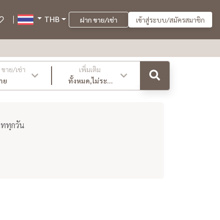
THB
ฝาก ขาย/เช่า
เข้าสู่ระบบ/สมัครสมาชิก
ขาย/เช่า
เพิ่มเติม
าย
ทั้งหมด,ไม่ระบุ
,ล่าสุด
ดททุกวัน