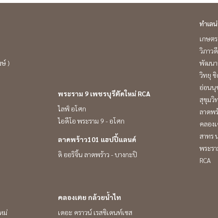
ทำเลน
เกษตร 
วิภาวดี
ษ์ )
พัฒนาก
วิทยุ 
อ่อนนุ
พระราม 9 เพชรบุรีตัดใหม่ RCA
สุขุมว
ไลฟ์ อโศก
ลาดพร
ไอดีโอ พระราม 9 - อโศก
คลองเ
สาทร น
ลาดพร้าว101 แฮปปี้แลนด์
พระราม
ดิ ออริจิ้น ลาดพร้าว - บางกะปิ
RCA
คลองเตย กล้วยน้ำไท
หม่
เดอะ คราวน์ เรสซิเดนท์เซส