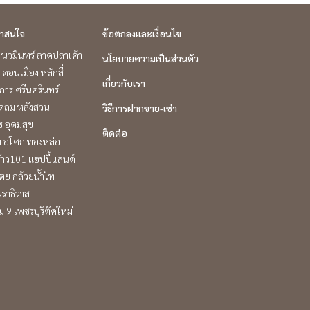
่าสนใจ
ข้อตกลงและเงื่อนไข
นวมินทร์ ลาดปลาเค้า
นโยบายความเป็นส่วนตัว
 ดอนเมือง หลักสี่
เกี่ยวกับเรา
าร ศรีนครินทร์
ชิดลม หลังสวน
วิธีการฝากขาย-เช่า
ช อุดมสุข
ติดต่อ
ิท อโศก ทองหล่อ
้าว101 แฮปปี้แลนด์
ตย กล้วยน้ำไท
ราธิวาส
 9 เพชรบุรีตัดใหม่