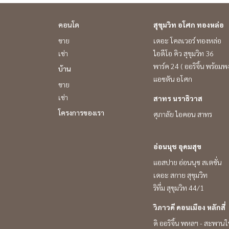
คอนโด
สุขุมวิท อโศก ทองหล่อ
ขาย
เดอะ โคลเวอร์ ทองหล่อ
เช่า
ไอดีโอ คิว สุขุมวิท 36
พาร์ค 24 ( ออริจิ้น พร้อมพง
บ้าน
แอชตัน อโศก
ขาย
เช่า
สาทร นราธิวาส
โครงการของเรา
ศุภาลัย ไอคอน สาทร
อ่อนนุช อุดมสุข
แอสปาย อ่อนนุช สเตชั่น
เดอะ สกาย สุขุมวิท
ริทึ่ม สุขุมวิท 44/1
วิภาวดี ดอนเมือง หลักสี่
ดิ ออริจิ้น พหลฯ - สะพานใ