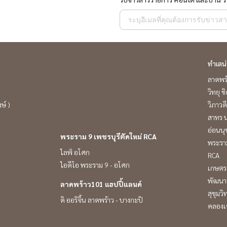
ทำเลน
ลาดพร
วิทยุ 
ษ์ )
วิภาวดี
สาทร น
อ่อนนุ
พระราม 9 เพชรบุรีตัดใหม่ RCA
พระราม
ไลฟ์ อโศก
RCA
ไอดีโอ พระราม 9 - อโศก
เกษตร 
พัฒนาก
ลาดพร้าว101 แฮปปี้แลนด์
สุขุมว
ดิ ออริจิ้น ลาดพร้าว - บางกะปิ
คลองเ