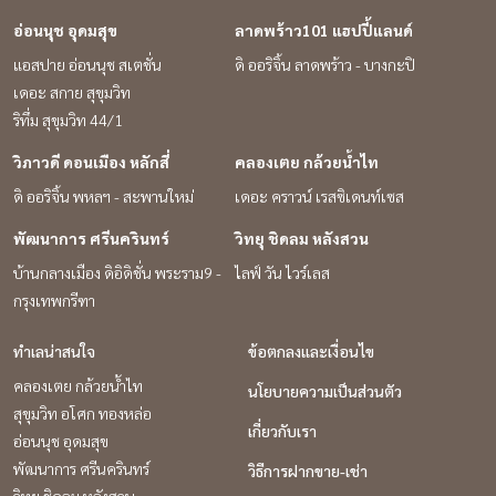
อ่อนนุช อุดมสุข
ลาดพร้าว101 แฮปปี้แลนด์
แอสปาย อ่อนนุช สเตชั่น
ดิ ออริจิ้น ลาดพร้าว - บางกะปิ
เดอะ สกาย สุขุมวิท
ริทึ่ม สุขุมวิท 44/1
วิภาวดี ดอนเมือง หลักสี่
คลองเตย กล้วยน้ำไท
ดิ ออริจิ้น พหลฯ - สะพานใหม่
เดอะ คราวน์ เรสซิเดนท์เซส
พัฒนาการ ศรีนครินทร์
วิทยุ ชิดลม หลังสวน
บ้านกลางเมือง ดิอิดิชั่น พระราม9 -
ไลฟ์ วัน ไวร์เลส
กรุงเทพกรีฑา
ทำเลน่าสนใจ
ข้อตกลงและเงื่อนไข
คลองเตย กล้วยน้ำไท
นโยบายความเป็นส่วนตัว
สุขุมวิท อโศก ทองหล่อ
เกี่ยวกับเรา
อ่อนนุช อุดมสุข
พัฒนาการ ศรีนครินทร์
วิธีการฝากขาย-เช่า