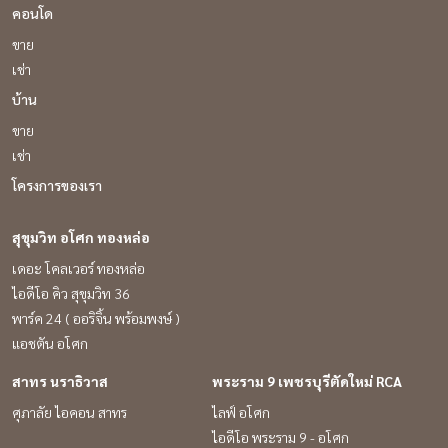
คอนโด
ขาย
เช่า
บ้าน
ขาย
เช่า
โครงการของเรา
สุขุมวิท อโศก ทองหล่อ
เดอะ โคลเวอร์ ทองหล่อ
ไอดีโอ คิว สุขุมวิท 36
พาร์ค 24 ( ออริจิ้น พร้อมพงษ์ )
แอชตัน อโศก
สาทร นราธิวาส
พระราม 9 เพชรบุรีตัดใหม่ RCA
ศุภาลัย ไอคอน สาทร
ไลฟ์ อโศก
ไอดีโอ พระราม 9 - อโศก