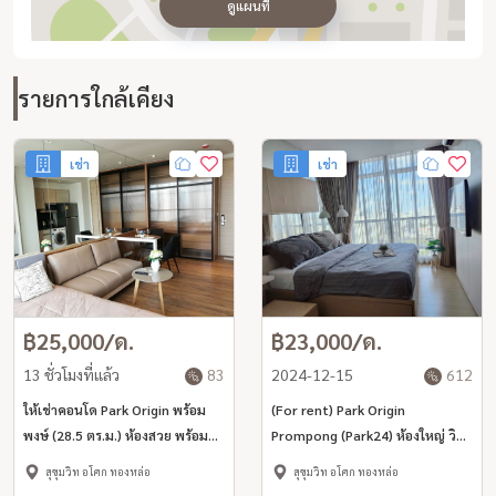
ดูแผนที่
รายการใกล้เคียง
เช่า
เช่า
฿25,000/ด.
฿23,000/ด.
13 ชั่วโมงที่แล้ว
83
2024-12-15
612
ให้เช่าคอนโด Park Origin พร้อม
(For rent) Park Origin
พงษ์ (28.5 ตร.ม.) ห้องสวย พร้อมอยู่
Prompong (Park24) ห้องใหญ่ วิวดี
ใจกลางสุขุมวิท
เดินทางง่าย ใกล้ Emshere
สุขุมวิท อโศก ทองหล่อ
สุขุมวิท อโศก ทองหล่อ