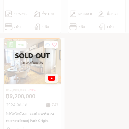
ใกล้ BTS พร้อมพงษ์
55.97
ตร.ม.
ชั้น11-20
52.05
ตร.ม.
ชั้น11-20
2 ห้อง
1 ห้อง
2 ห้อง
1 ห้อง
ขาย
SOLD OUT
ประกาศนี้ขายแล้ว
฿12,800,000
-28%
฿9,200,000
2024-06-16
743
โปรไฟไหม้🔥!!! คอนโด พาร์ค 24
ตกแต่งพร้อมอยู่ Park Origin
Phrom Phong (52.05 ตร.ม.) ใกล้