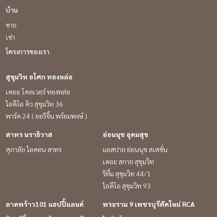
บ้าน
ขาย
เช่า
โครงการของเรา
สุขุมวิท อโศก ทองหล่อ
เดอะ โคลเวอร์ ทองหล่อ
ไอดีโอ คิว สุขุมวิท 36
พาร์ค 24 ( ออริจิ้น พร้อมพงษ์ )
สาทร นราธิวาส
อ่อนนุช อุดมสุข
ศุภาลัย ไอคอน สาทร
แอสปาย อ่อนนุช สเตชั่น
เดอะ สกาย สุขุมวิท
ริทึ่ม สุขุมวิท 44/1
ไอดีโอ สุขุมวิท 93
ลาดพร้าว101 แฮปปี้แลนด์
พระราม 9 เพชรบุรีตัดใหม่ RCA