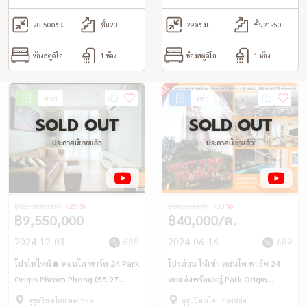
28.50
ตร.ม.
ชั้น23
29
ตร.ม.
ชั้น21-50
ห้องสตูดิโอ
1 ห้อง
ห้องสตูดิโอ
1 ห้อง
ขาย
เช่า
SOLD OUT
SOLD OUT
ประกาศนี้ขายแล้ว
ประกาศนี้เช่าแล้ว
฿12,800,000
-25%
฿60,000/ด.
-33%
฿9,550,000
฿40,000/ด.
2024-12-03
685
2024-06-16
689
โปรไฟไหม้🔥 คอนโด พาร์ค 24 Park
โปรด่วน ให้เช่า คอนโด พาร์ค 24
Origin Phrom Phong (55.97
ตกแต่งพร้อมอยู่ Park Origin
ตร.ม.) ใกล้ BTS พร้อมพงษ์
Phrom Phong (52.05 ตร.ม.) แต่ง
สุขุมวิท อโศก ทองหล่อ
สุขุมวิท อโศก ทองหล่อ