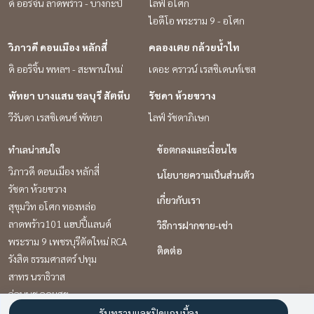
ดิ ออริจิ้น ลาดพร้าว - บางกะปิ
ไลฟ์ อโศก
ไอดีโอ พระราม 9 - อโศก
วิภาวดี ดอนเมือง หลักสี่
คลองเตย กล้วยน้ำไท
ดิ ออริจิ้น พหลฯ - สะพานใหม่
เดอะ คราวน์ เรสซิเดนท์เซส
พัทยา บางแสน ชลบุรี สัตหีบ
รัชดา ห้วยขวาง
วีรันดา เรสซิเดนซ์ พัทยา
ไลฟ์ รัชดาภิเษก
ทำเลน่าสนใจ
ข้อตกลงและเงื่อนไข
วิภาวดี ดอนเมือง หลักสี่
นโยบายความเป็นส่วนตัว
รัชดา ห้วยขวาง
เกี่ยวกับเรา
สุขุมวิท อโศก ทองหล่อ
ลาดพร้าว101 แฮปปี้แลนด์
วิธีการฝากขาย-เช่า
พระราม 9 เพชรบุรีตัดใหม่ RCA
ติดต่อ
รังสิต ธรรมศาสตร์ ปทุม
สาทร นราธิวาส
อ่อนนุช อุดมสุข
พัทยา บางแสน ชลบุรี สัตหีบ
รับทราบและปิดแถบนี้ลง