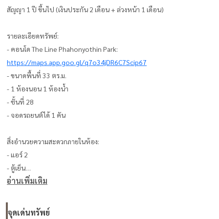
สัญญา 1 ปี ขึ้นไป (เงินประกัน 2 เดือน + ล่วงหน้า 1 เดือน)
รายละเอียดทรัพย์:
- คอนโด The Line Phahonyothin Park:
https://maps.app.goo.gl/q7o34jDR6C7Scip67
- ขนาดพื้นที่ 33 ตร.ม.
- 1 ห้องนอน 1 ห้องน้ำ
- ชั้นที่ 28
- จอดรถยนต์ได้ 1 คัน
สิ่งอำนวยความสะดวกภายในห้อง:
- แอร์ 2
- ตู้เย็น
อ่านเพิ่มเติม
- ทีวี
- ไมโครเวฟ
- เครื่องซักผ้า
จุดเด่นทรัพย์