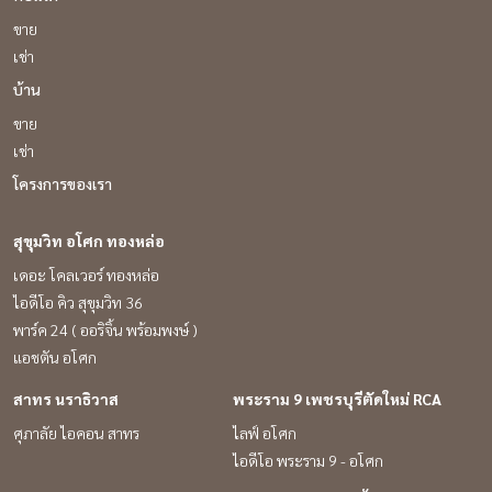
#UnionMall
ขาย
เช่า
บ้าน
ขาย
เช่า
โครงการของเรา
สุขุมวิท อโศก ทองหล่อ
เดอะ โคลเวอร์ ทองหล่อ
ไอดีโอ คิว สุขุมวิท 36
พาร์ค 24 ( ออริจิ้น พร้อมพงษ์ )
แอชตัน อโศก
สาทร นราธิวาส
พระราม 9 เพชรบุรีตัดใหม่ RCA
ศุภาลัย ไอคอน สาทร
ไลฟ์ อโศก
ไอดีโอ พระราม 9 - อโศก