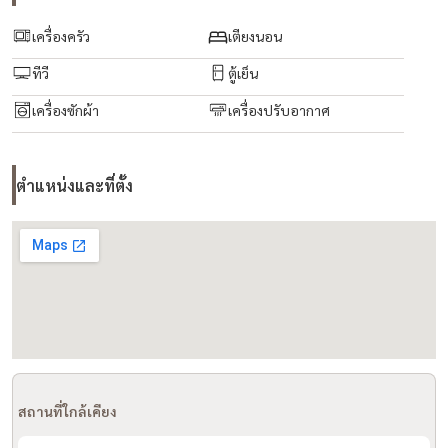
- เฟอร์นิเจอร์ครบ
เครื่องครัว
เตียงนอน
สิ่งอำนวยความสะดวกโครงการ:
ทีวี
ตู้เย็น
- The Natural Sanctuary (Lobby)
เครื่องซักผ้า
เครื่องปรับอากาศ
- EV Charger (4 Slots)
- Jogging Track, Bike Rack
- North Garden, South Garden
ตำแหน่งและที่ตั้ง
- Co-Cooking Studio, Co-Living Lounge
- Photo Studio, Co-Working Space
- Co-Playing Space, Hidden Trail
- Twinkle Sky Pool, Jacuzzi, Kid’s Pool
- Rabbit Hole, Vista Point, Floating Nest
- Access Card Control
- CCTV, รปภ. 24 ชม.
การเดินทาง:
สถานที่ใกล้เคียง
- รถไฟฟ้า BTS ห้าแยกลาดพร้าว