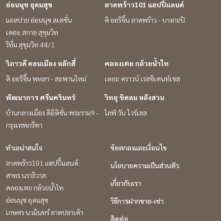
อ่อนนุช อุดมสุข
ลาดพร้าว101 แฮปปี้แลนด์
แอสปาย อ่อนนุช สเตชั่น
ดิ ออริจิ้น ลาดพร้าว - บางกะปิ
เดอะ สกาย สุขุมวิท
ริทึ่ม สุขุมวิท 44/1
วิภาวดี ดอนเมือง หลักสี่
คลองเตย กล้วยน้ำไท
ดิ ออริจิ้น พหลฯ - สะพานใหม่
เดอะ คราวน์ เรสซิเดนท์เซส
พัฒนาการ ศรีนครินทร์
วิทยุ ชิดลม หลังสวน
บ้านกลางเมือง ดิอิดิชั่น พระราม9 -
ไลฟ์ วัน ไวร์เลส
กรุงเทพกรีฑา
ทำเลน่าสนใจ
ข้อตกลงและเงื่อนไข
ลาดพร้าว101 แฮปปี้แลนด์
นโยบายความเป็นส่วนตัว
สาทร นราธิวาส
เกี่ยวกับเรา
คลองเตย กล้วยน้ำไท
อ่อนนุช อุดมสุข
วิธีการฝากขาย-เช่า
เกษตร นวมินทร์ ลาดปลาเค้า
ติดต่อ