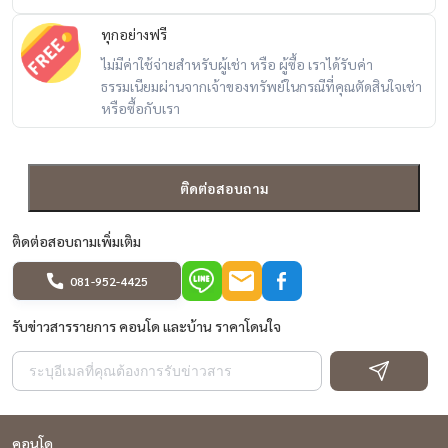
ทุกอย่างฟรี
################
ไม่มีค่าใช้จ่ายสำหรับผู้เช่า หรือ ผู้ซื้อ เราได้รับค่า
รหัสทรัพย์ RK-039
ธรรมเนียมผ่านจากเจ้าของทรัพย์ในกรณีที่คุณตัดสินใจเช่า
บริการฝากเช่า อสังหาริมทรัพย์ทุกชนิด โดยทีมงานมืออาชีพ ** ฟรีทุกค่าใช้
หรือซื้อกับเรา
จ่ายในการทำตลาด **
สนใจติดต่อ Line: @baandeerental
หรือคลิกที่นี่:
https://lin.ee/OLhiKNV
ติดต่อสอบถาม
(คุณก้อย) โทร :
081-942-2426
ติดต่อสอบถามเพิ่มเติม
(คุณกล้า) โทร :
081-952-4425
(คุณกบ) โทร :
086-655-6999
081-952-4425
----------------------------------------------
#BaandeeDonjai #บ้านดีโดนใจ #Baandeerental #หาเช่าคอนโด #หา
รับข่าวสารรายการ คอนโด และบ้าน ราคาโดนใจ
คอนโด #คอนโดให้เช่า #คอนโด #TheLinePhaholyothinpark #เดอะไลน์
พหลโยธินพาร์ค #ห้าแยกลาดพร้าว #คอนโดใกล้BTS #BTSห้าแยก
ลาดพร้าว #คอนโดใกล้MRT #MRTพหลโยธิน #CondoForRent#คอนโด
สวยพร้อมอยู่ #ห้องสวยวิวดี #เซ็นทรัลลาดพร้าว #โลตัสลาดพร้าว
คอนโด