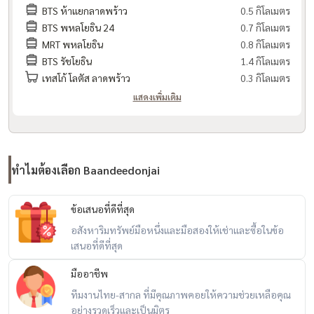
- รถไฟฟ้า MRT พหลโยธิน
BTS ห้าแยกลาดพร้าว
0.5 กิโลเมตร
BTS พหลโยธิน 24
0.7 กิโลเมตร
- ถนนพหลโยธิน
MRT พหลโยธิน
0.8 กิโลเมตร
- ถนนลาดพร้าว
BTS รัชโยธิน
1.4 กิโลเมตร
- ถนนวิภาวดี-รังสิต
เทสโก้ โลตัส ลาดพร้าว
0.3 กิโลเมตร
- ถนนรัชดาภิเษก
แสดงเพิ่มเติม
- ดอนเมืองโทลล์เวย์
สถานที่ใกล้เคียง:
- Lotus’s ลาดพร้าว
ทำไมต้องเลือก Baandeedonjai
- Central Plaza ลาดพร้าว
- Union Mall
ข้อเสนอที่ดีที่สุด
- Big C ลาดพร้าว 2
อสังหาริมทรัพย์มือหนึ่งและมือสองให้เช่าและซื้อในข้อ
- ตลาดนัดแดนเนรมิต
เสนอที่ดีที่สุด
- เมเจอร์รัชโยธิน
มืออาชีพ
- รร.หอวัง, รร.เซนต์จอห์น, ม.เซนต์จอห์น
- รพ.เปาโลพหลโยธิน, รพ.เปาโลเกษตร
ทีมงานไทย-สากล ที่มีคุณภาพคอยให้ความช่วยเหลือคุณ
อย่างรวดเร็วและเป็นมิตร
- สวนวชิรเบญจทัศ (สวนรถไฟ), สวนจตุจักร