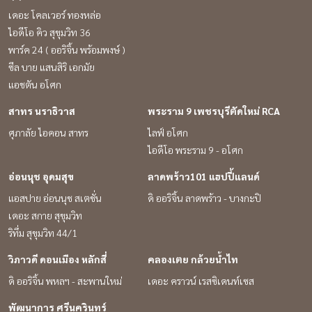
บาย
โล่งๆ นอกจากนี้การจัดสวนยังช่วยเสริมสร้างอารมณ์
แล้ว
เดอะ โคลเวอร์ ทองหล่อ
บ
เชิงบวก ทำให้สุขภาพกายและสุขภาพจิตดีมากขึ้นด้วย
บ่อย
ไอดีโอ คิว สุขุมวิท 36
เก็บที่นอนเป็นระเบียบ – คุณชอบออกกำลังกาย
ไปเล
พาร์ค 24 ( ออริจิ้น พร้อมพงษ์ )
หลายคนคงสงสัยว่าการเก็บที่นอนเรียบร้อยเกี่ยว
เลยจ
ซีล บาย แสนสิริ เอกมัย
การ
อะไรกับความชอบออกกำลัง แต่จากการสำรวจ
มาให
แอชตัน อโศก
อง
ประชากรจำนวน 70,000 คน พบว่าคนที่จัดเก็บ
สบายใจไปแล
อน
ที่นอนเป็นระเบียบ ชื่นชอบการเข้ายิมเป็นชีวิตจิตใจ
เป็
สาทร นราธิวาส
พระราม 9 เพชรบุรีตัดใหม่ RCA
เพราะมันช่วยให้สมองปลอดโปร่งและมีความสุข ซึ่ง
อยู่
ศุภาลัย ไอคอน สาทร
ไลฟ์ อโศก
แนวโน้มของคนที่มีความสุขส่วนใหญ่จะชอบจัดเก็บ
ก่อ
ไอดีโอ พระราม 9 - อโศก
นพัก
ของทุกอย่างให้เป็นระเบียบเข้าที่เข้าทาง ตู้เสื้อผ้ารก
กันก
รุงรัง – คุณเป็นคนที่จมอยู่กับอดีต หากคุณเป็นนัก
น้ำมนต์ การอัญเชิญพระมารดน้ำมนต์ที่บ้านเพื่อ
อ่อนนุช อุดมสุข
ลาดพร้าว101 แฮปปี้แลนด์
สะสมที่ไม่กล้ากำจัดเสื้อผ้าไม่ใช้แล้วออกจากตู้ นั่น
ช่วย
แอสปาย อ่อนนุช สเตชั่น
ดิ ออริจิ้น ลาดพร้าว - บางกะปิ
าน
หมายความว่าคุณเป็นคนที่ยังยึดติดอยู่กับอดีตและไม่
อันด
เดอะ สกาย สุขุมวิท
สามารถสลัดตัวเองออกจากความทรงจำเก่าๆ ได้ ซึ่ง
สาม
ริทึ่ม สุขุมวิท 44/1
บบ
มันก็เป็นหนึ่งในอาการที่เรียกว่า Nostalgia หรือโรค
แล้วน
คิดถึงอดีต ทำให้ยากต่อการ ‘ทิ้ง’ ของเก่าที่ยังหลง
หอม
วิภาวดี ดอนเมือง หลักสี่
คลองเตย กล้วยน้ำไท
ำได้
เหลือความทรงจำบางอย่างไว้ (อ้างอิงจาก Jennifer
อียิ
ดิ ออริจิ้น พหลฯ - สะพานใหม่
เดอะ คราวน์ เรสซิเดนท์เซส
Baumgartner, Psy.D) โต๊ะทำงานโล่งว่าง - คุณเป็น
ลบไม
พัฒนาการ ศรีนครินทร์
อน
คนพึ่งพาได้ คนที่จัดโต๊ะทำงานเป็นระเบียบและไม่
มไล่ผี Zhongkui Talisman พวงกุ