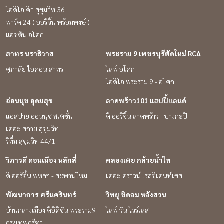
เรื่
ไอดีโอ คิว สุขุมวิท 36
อย่างมีระบบ ไม่
พาร์ค 24 ( ออริจิ้น พร้อมพงษ์ )
หรือ
แอชตัน อโศก
กำลังของตัวเ
เข้า
สาทร นราธิวาส
พระราม 9 เพชรบุรีตัดใหม่ RCA
สำรอ
ศุภาลัย ไอคอน สาทร
ไลฟ์ อโศก
ข้อมูล เพราะอสังหาริมทรัพย์ที่ดี ไ
ไอดีโอ พระราม 9 - อโศก
ตอบ
ความม
อ่อนนุช อุดมสุข
ลาดพร้าว101 แฮปปี้แลนด์
บทคว
แอสปาย อ่อนนุช สเตชั่น
ดิ ออริจิ้น ลาดพร้าว - บางกะปิ
อสั
เดอะ สกาย สุขุมวิท
สภา
ริทึ่ม สุขุมวิท 44/1
ลงท
ถึงต
วิภาวดี ดอนเมือง หลักสี่
คลองเตย กล้วยน้ำไท
ก่อน
ดิ ออริจิ้น พหลฯ - สะพานใหม่
เดอะ คราวน์ เรสซิเดนท์เซส
พัฒนาการ ศรีนครินทร์
วิทยุ ชิดลม หลังสวน
บ้านกลางเมือง ดิอิดิชั่น พระราม9 -
ไลฟ์ วัน ไวร์เลส
กรุงเทพกรีฑา