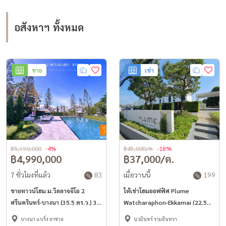
อสังหาฯ ทั้งหมด
ขาย
เช่า
฿5,190,000
-4%
฿45,000/ด.
-18%
฿4,990,000
฿37,000/ด.
7 ชั่วโมงที่แล้ว
83
เมื่อวานนี้
199
ขายทาวน์โฮม ม.วิลลาจจิโอ 2
ให้เช่าโฮมออฟฟิศ Plume
ศรีนครินทร์-บางนา (35.5 ตร.ว.) 3
Watcharaphon-Ekkamai (22.5
นอน 3 น้ำ ใกล้เมกาบางนา
ตร.ว.) ใกล้ 5แยกวัชรพล ตกแต่ง
บางนา แบริ่ง ลาซาล
นวมินทร์ รามอินทรา
พร้อมอยู่