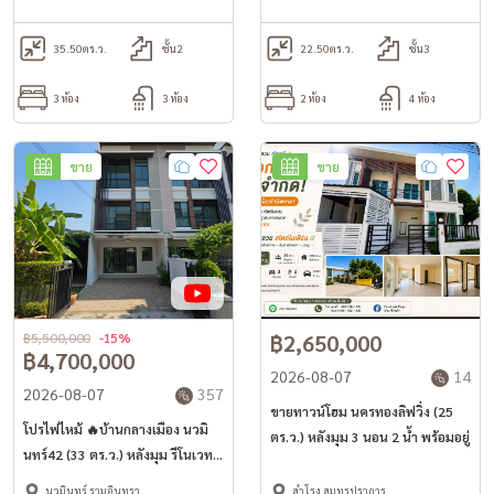
35.50
ตร.ว.
ชั้น2
22.50
ตร.ว.
ชั้น3
3 ห้อง
3 ห้อง
2 ห้อง
4 ห้อง
ขาย
ขาย
฿5,500,000
-15%
฿2,650,000
฿4,700,000
2026-08-07
14
2026-08-07
357
ขายทาวน์โฮม นครทองลิฟวิ่ง (25
โปรไฟไหม้ 🔥บ้านกลางเมือง นวมิ
ตร.ว.) หลังมุม 3 นอน 2 น้ำ พร้อมอยู่
นทร์42 (33 ตร.ว.) หลังมุม รีโนเวท
ใหม่สวย ใกล้เดอะมอล์บางกะปิ
นวมินทร์ รามอินทรา
สำโรง สมุทรปราการ