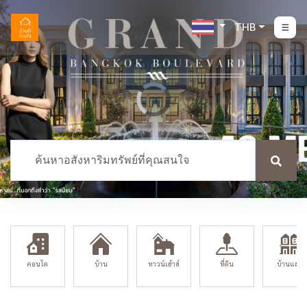
THB
Video
Player
is
loading.
คอนโด
บ้าน
ทาวน์เฮ้าส์
ที่ดิน
บ้านแฝด