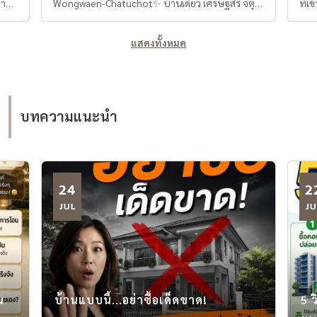
สวน ทิศเหนือ พร้อมโซล่าเซลล์
่าน
Wongwaen-Chatuchot✨ บ้านเดี่ยว เศรษฐสิริ จตุ
ที่เ
โชติ (128.2 ตร.ว.) 5นอน 6น้า ทิศเหนือ หน้าสวน ลด
ดีแค
ราคาพิเศษ!! เศรษฐสิริ วงแหวน จตุโชติ (128.2
ฟังก
แสดงทั้งหมด
ตร.ว.) 5 นอน 6 น้ำ หลังใหญ่ หน้าสวน ทิศเหนือ ใกล้
จังห
ทางด่วนรามอินทรา - อาจณรงค์
พรี
________________________________________ 🚀 ไฮไลท์พิเศษ
ให้เข้ากับตัว
ype
ที่หาที่ไหนไม่ได้! 🔥 พื้นที่ใช้สอย 499 ตรม. / 128.2
5-6 
บทความแนะนำ
ค่า
ตรว. - ใหญ่มาก! หาได้ยากในราคานี้ 🌅 หันหน้าทิศ
ขึ้น
เหนือ - เย็นสบาย ไม่โดนแดดตรง 🌳 ติดหน้าสวน
Cour
โครงการ - วิวสวย บรรยากาศดี 🛣️ ใกล้ทางด่วน - เดิน
Char
ทางสะดวก เข้าออกง่าย
พยาบาลชั
24
2
ที่
________________________________________ 🏠 รายละเอียด
ล้านบาท 📲 นัดหมาย
ชัน
บ้าน ✅ 5 ห้องนอน 6 ห้องน้ำ ✅ 1 ห้องรับแขก ✅ 1
JUL
@ba
JU
44
พื้นที่พักผ่อนบน ✅ 1 พื้นที่อเนกประสงค์ ✅ 1 ห้อง
fac
ครัวไทย ✅ ที่จอดรถ 4 คัน
www.
นน
________________________________________ ⚡ เทคโนโลยีล้ำ
@ba
แหวน
สมัย - ประหยัดไฟฟ้าสุดๆ! 🔋 EV Charger - พร้อม
952
ชาร์จรถยนต์ไฟฟ้า ☀️ Solar Cell รวม 13.64 kWp: •
น
บ้านแบบนี้...อย่าซื้อเด็ดขาด!
5 
ก
แผงเดิมจากโครงการ 4 แผง (1.84 kW) • เพิ่มเติม 20