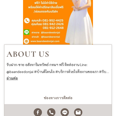
ABOUT US
รับฝาก-ขาย อสังหาริมทรัพย์​ กทมฯ ฟรี ติดต่องาน Line:
@baandeedonjai #บ้านดีโดนใจ #บริการด้วยใจคืองานของเรา #รับ
อ่านต่อ
ฝากขายบ้านที่ดินคอนโดกรุงเทพ #บ้านมือสอง #บ้านมือสองราคาถูก
#ขายบ้าน #ฝากขายบ้าน #คอนโดมือสอง #บ้านราคาถูก #คอนโด
ราคาถูก #อสังหาริมทรัพย์ #บ้านหรู #คอนโดสวย #ขายทาวน์เฮ้าส์
ช่องทางการติดต่อ
#Homeoffice #ขายใบจอง #ขายดาวน์ #ทาวน์โฮม