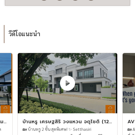
วีดีโอแนะนำ
าม5
บ้านหรู เศรษฐสิริ วงแหวน จตุโชติ (12
AV
รถ
8.2 ตร.ว.) 5 นอน 6 น้ำ หลังใหญ่ หน้า
me
ด
🏡 บ้านหรู 2 ชั้น สุดพิเศษ! ✨ Setthasiri
🏡 A