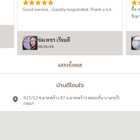
และค่าใ
Good service , Quickly responded. Thank a lot.
ซื้อ
หนึ
รักม
หลักล้านบาทได
ยังไม่พร้
ยังไ
ช่อเพชร เรียมดี
(Re
08/06/68
ที่น่าสนใจ REITs คือ
ไปลง
แสดงทั้งหมด
สำนั
สาม
บริห
บ้านดีโดนใจ
เทีย
สำหร
927/12 ซ.ลาดพร้าว 87 ถ.ลาดพร้าว คลองจั่น บางกะปิ
ลงทุ
กทมฯ
ด้วยตัวเอง --- 4. ซื
หลา
แต่ใ
กำลังพ
ปัจจัยสนับ