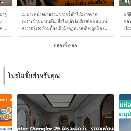
่อน
มนุ
อง,
แผง (11.8 kWp) พร้อม Huawei 10kW 💡 ประหยัด
m,
ค่าไฟได้เดือนละหลักหมื่น!
มาดู
⚠️ นายหน้าอย่างเรา... บางครั้งก็ "ไม่อยากขาย"
5 วิ
ร่
________________________________________ 🎯 ทำไมต้อง
อน!
เพราะบ้านบางหลัง... ซื้อไปแล้ว มีแต่เสียใจ 5 แบบที่
หลาย
บ้านหลังนี้? 💎 พื้นที่ใหญ่ที่สุดในราคานี้ - หาได้ยาก
ต่
ควรระวัง ❌ บ้านที่ต่อเติมผิดกฎหมาย เสี่ยงถูกฟ้อง
เรื่
มาก! 🏆 โครงการมีชื่อเสียง - การันตีคุณภาพ 📍 ทำเล
ทีหลัง ❌ บ้านที่มีภาระซ่อนอยู่ เช่นติดขายฝาก บ้าน
รายได้ส
ทอง - ใกล้ทางด่วน เดินทางสะดวก 🌿 บรรยากาศดี -
ียม
ถูกอายัด หรือ มีการจดสิทธิเก็บกิน ❌ บ้านราคาถูกผิด
ลงทุ
แสดงทั้งหมด
ติดสวน เย็นสบาย 💰 ลงทุนคุ้ม - ประหยัดไฟฟ้า มีราย
! 3.
ปกติ ให้ตั้งข้อสงสัยไว้ก่อน ว่ามีอะไร ❌ บ้านที่ขายต่ำ
เดือ
ral
ได้จากโซลาร์ ________________________________________ 📞
าย
กว่าตลาดเพราะมีปัญหา เหมาะกับสายลงทุนที่มอง
การว
-
สนใจดูบ้าน นัดชมได้เลย!
เกมส์ ขาด ❌ บ้านที่ตรวจสภาพแล้วเสียเงินหลักล้านใน
และ
#############################
ใน
การซ่อม เหมาะกับสาย Renovare "นายหน้าที่ดี ไม่ใช่
อสัง
##
## รหัสทรัพย์ (Code): NX-025 ทาง LineID :
โปรโมชั่นสำหรับคุณ
รอง
จะต้องขายทุกหลัง แต่ต้องกล้าบอกว่า... หลังไหนไม่
หลา
@baandeedonjai หรือคลิกที่นี่:
.
ควรซื้อ ไม่ควรซื้อ ค่ะ " 👉 "เคยเจอบ้านแบบไหนกัน
เงิน
https://lin.ee/qj6jzs0 (คุณกล้า) โทร : 081-952-
้า
บ้าง" ลอง ment มาแชร์กันนะคะ😊❤️
ระย
4425 (คุณก้อย)โทร : 081-942-2426, 081-912-
ดิน
ลงทุน หากคุณกำลังมองหาวิธีเริ่มต้น
2648 💬 “บ้านในฝันที่รวมทุกอย่างไว้ในราคาที่คุณไม่
การลง
อยากพลาด“ #Baandeedonjai
หรือ
#YourtrustedAgent #บ้านเดี่ยว #บ้านดีโดนใจ
!
ปล่อ
#บริการด้วยใจคืองานของเรา #รับฝากขายบ้านที่ดิน
ัน
สาม
คอนโดกรุงเทพ #บ้านมือสอง #บ้านมือสองราคาถูก