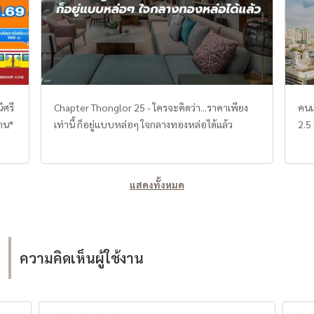
มีคว
#ขายบ้าน #ฝากขายบ้าน #บ้านราคาถูก #ทาวน์
ย่านธุร
่ดิน
เฮ้าส์ #ทาวน์โฮม #Homeoffice #โฮมออฟฟิศ
เชื่
ถูก
#ทาวน์โฮมมือสอง #ขายบ้าน #บ้านพัฒนาการ
ดาวน
#บ้านกรุงเทพ #ขายบ้านด่วน #บ้านใกล้รถไฟฟ้า
แต่ล
#ขายบ้านกรุงเทพ #บ้านพร้อมอยู่ #setthasiri
เช่าจ
คร
#จตุโชติ #บ้านหรู #วัชรพล #สุขา5 #ขายบ้าน
ศึกษาเพิ่ม
ีศรี
Chapter Thonglor 25 - ใครจะคิดว่า...ราคาเพียง
คนแ
วย
#เศรษฐสิริ #วงแหวนจตุโชติ #โซลาร์เซลล์
(Ren
้าน*
เท่านี้ ก็อยู่แบบหล่อๆ ใจกลางทองหล่อได้แล้ว
2.5
#EVCharger #บ้านเดี่ยว #ทำเลทอง #ราคาดี
อัตรากา
ความ
ซื้อ
แสดงทั้งหมด
Flipping) อีกหนึ่งวิธีท
การ
สภา
หลัง
ความคิดเห็นผู้ใช้งาน
ปัจจ
การท
อาศัยความรู
คำน