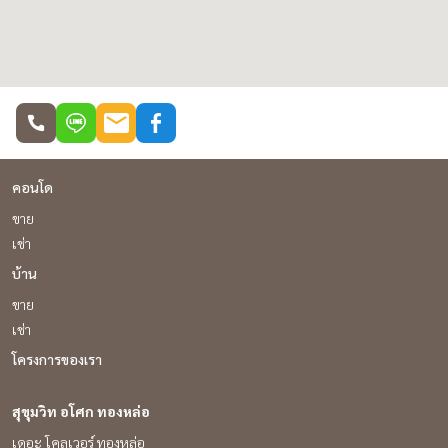
นิคม
โครงการภาครัฐ
เนื่องในอนาค
รายไ
ราคา
ปล่อ
คุณม
คอนโด
งาน
ปล่อ
ขาย
ก็ต
เช่า
กำห
บ้าน
เฉพ
ขาย
บัง
เช่า
อาศัย ก
โครงการของเรา
การ
ของแ
อย่างถูก
สุขุมวิท อโศก ทองหล่อ
อสัง
เดอะ โคลเวอร์ ทองหล่อ